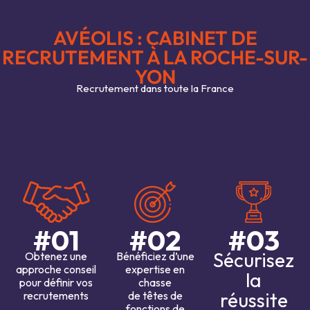
AVÉOLIS : CABINET DE
RECRUTEMENT À LA ROCHE-SUR-
YON
Recrutement dans toute la France
Grâce à son expertise du secteur et à sa connaissance fine des métiers de
l’humain, Avéolis accompagne les structures – associations médico-sociales,
associatives ou publiques, et établissements dans leurs recrutements les plus
stratégiques. Que ce soit pour un remplacement urgent, une création de poste,
un départ à la retraite ou un projet de transformation, le cabinet mobilise des
moyens adaptés pour trouver LE bon candidat, spécifiquement pour
#01
#02
#03
Sécurisez
Obtenez une
Bénéficiez d’une
approche conseil
expertise en
la
pour définir vos
chasse
réussite
recrutements
de têtes de
fonctions de