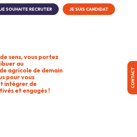
JE SOUHAITE RECRUTER
JE SUIS CANDIDAT
onstruction
Distribution et négoce
de sens, vous portez
ribuer au
e agricole de demain
CONTACT
us pour vous
t intégrer de
ivés et engagés !