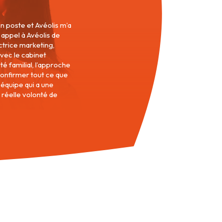
en poste et Avéolis m’a
 appel à Avéolis de
trice marketing,
vec le cabinet
é familial, l’approche
 confirmer tout ce que
 équipe qui a une
 réelle volonté de