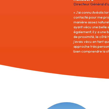
Directeur Général d'un
J’ai connu Avéolis lo
contacté pour me propo
manière assez naturel
ayant vécu une belle 
également, il y a une 
de proximité, le côté h
j’avais vécu en tant q
approche très personn
bien comprendre la st