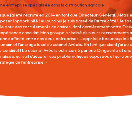
e entreprise spécialisée dans la distribution agricole
rsque j’ai été recruté en 2014 en tant que Directeur Général. J’étais 
ser l’opportunité ! Aujourd’hui je suis passé de l’autre côté ! Je fais
le pour des recrutements de cadres, dont dernièrement notre Direc
expérience candidat. Mon groupe a réalisé plusieurs recrutements a
bonne affinité entre nos deux entreprises. J’apprécie beaucoup le côt
umain et l’ancrage local du cabinet Avéolis. En tant que client j’ai pu
ue candidat ! Le cabinet Avéolis est incarné par une Dirigeante et une
alisée, qui sait s’adapter aux problématiques exposées et qui a une
ratégie de l’entreprise.