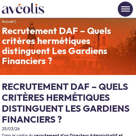
Accueil
|
Recrutement DAF – Quels critères hermétiques distinguent Les Gardi
Recrutement DAF – Quels
critères hermétiques
distinguent Les Gardiens
Financiers ?
RECRUTEMENT DAF – QUELS
CRITÈRES HERMÉTIQUES
DISTINGUENT LES GARDIENS
FINANCIERS ?
25/03/26
Dans le cadre du
recrutement d’un Directeur Administratif et