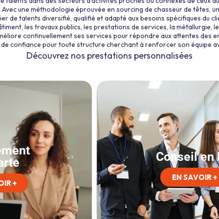
n de talents dans des secteurs d’activités proches ou connexes de ceux du 
ir. Avec une méthodologie éprouvée en sourcing de chasseur de têtes, u
vier de talents diversifié, qualifié et adapté aux besoins spécifiques du
timent, les travaux publics, les prestations de services, la métallurgie, le
améliore continuellement ses services pour répondre aux attentes des en
re de confiance pour toute structure cherchant à renforcer son équipe 
Découvrez nos prestations personnalisées
Conseil en RH
EN SAVOIR +