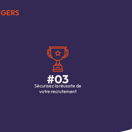
NGERS
o-sociales, associatives ou publiques, et établissements dans leurs
 transformation, le cabinet mobilise des moyens adaptés pour trouver
#03
Sécurisez la réussite de
votre recrutement