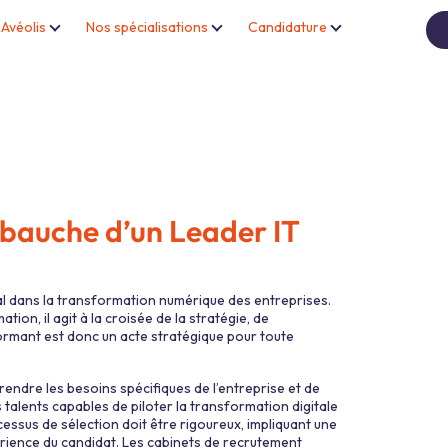
Avéolis
Nos spécialisations
Candidature
se de têtes
 Solidaire / Médico-social
re spontanée
méthodologie
Recrutement à la carte
Notre équipe impliquée
Industrie
Bâtiment, travaux publics et c
Conseil en RH
Formation
 et services
RSE
mbauche d’un Leader IT
al dans la transformation numérique des entreprises.
on, il agit à la croisée de la stratégie, de
formant est donc un acte stratégique pour toute
mprendre les besoins spécifiques de l’entreprise et de
 talents capables de piloter la transformation digitale
essus de sélection doit être rigoureux, impliquant une
rience du candidat. Les cabinets de recrutement