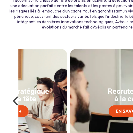
l’accent sur la chasse de tête de profils en activité, la détectio
une adéquation parfaite entre les talents et les postes à pourvo
les risques liés à l’embauche d’un cadre, tout en garantissant un vi
pénurique, couvrant des secteurs variés tels que l’industrie, le bâ
intégrant les dernières innovations technologiques, Avéolis 
évolutions du marché fait d’Avéolis un partenai
Recrutement
à la carte
EN SAVOIR +