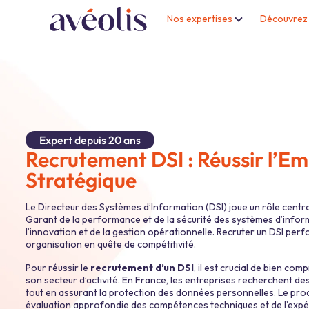
Nos expertises
Découvrez 
Recrutement stratégique et chas
Nos valeurs humaines
Associatif / Économie Sociale et
Les offres d’emploi
Candidatu
Notre 
Machinisme agricole
Conseils
Expert depuis 20 ans
Recrutement DSI : Réussir l’E
Stratégique
Le Directeur des Systèmes d’Information (DSI) joue un rôle centr
Garant de la performance et de la sécurité des systèmes d’informati
l’innovation et de la gestion opérationnelle. Recruter un DSI per
organisation en quête de compétitivité.
Pour réussir le
recrutement d’un DSI
, il est crucial de bien co
son secteur d’activité. En France, les entreprises recherchent des
tout en assurant la protection des données personnelles. Le proc
évaluation approfondie des compétences techniques et de l’expé